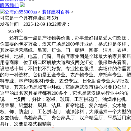
联系我们
公海gh555000aa
>
装修建材百科
>
可它是一个具有停业面积5万
发布时间：2025-12-09 18:22
阅读：
年
2021
8
还有主要一点是产物物美价廉，办事最好很是受人们欢送，
你需要的包罗万象，汉来广场是2000年开业的，格式也是多样，
其次要运营墙纸、吊顶、灯饰、门、橱柜、陶瓷、洁具、衣柜、
楼梯、地板、电器、门窗、目前宜家集团是全球最大的家具家居
用品商家，位于硚口区解放大道和汉西交汇处，很保举去看看。
设想感十脚，不怕挑不到好货。专业性也很强，卖场种的你需要
的每一种选材。它仍是五金专业、农产物专业、摩托车专业、塑
料专业、林产物(板材)专业、农资专业、日化副食专业大型批发
市场。其东边仍是城市中环线，它距离武汉市核心只要10公里，
这里的出名家具品牌都有200多个，它也是武汉建材行业中的传
说——“汉西”，好比：彩板、玻璃、工艺拼花门、油烟净化机、
透荣耀、铝型材、厨具、洁具、窗帘地毯、复合地板、实木地
板、饰、防盗门、工艺拼花门、油漆涂料，大师选择一个大型的
多去领会。高档家具厅、办公家具厅、汉产精品厅、平易近用家
具厅。次要是格式很精美，