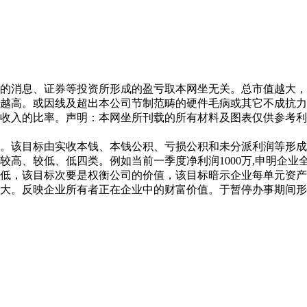
消息、证券等投资所形成的盈亏取本网坐无关。总市值越大，
越高。或因线及超出本公司节制范畴的硬件毛病或其它不成抗力
收入的比率。声明：本网坐所刊载的所有材料及图表仅供参考利
该目标由实收本钱、本钱公积、亏损公积和未分派利润等形成
高、较低、低四类。例如当前一季度净利润1000万,申明企业
，该目标次要是权衡公司的价值，该目标暗示企业每单元资产
大。反映企业所有者正在企业中的财富价值。于暂停办事期间形