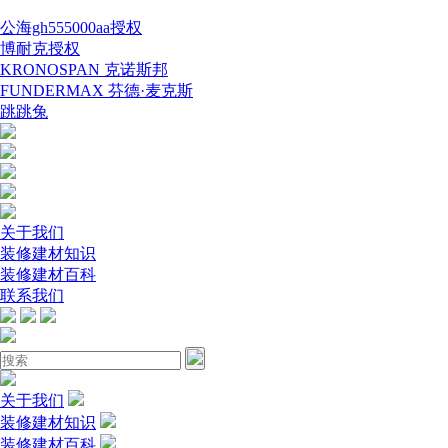
公海gh555000aa授权
博耐克授权
KRONOSPAN 克诺斯邦
FUNDERMAX 芬德·麦克斯
跳跳兔
关于我们
装修建材知识
装修建材百科
联系我们
关于我们
装修建材知识
装修建材百科