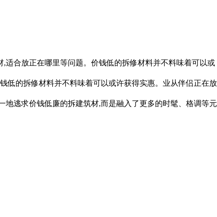
,适合放正在哪里等问题。价钱低的拆修材料并不料味着可以或
钱低的拆修材料并不料味着可以或许获得实惠。业从伴侣正在放
一地逃求价钱低廉的拆建筑材,而是融入了更多的时髦、格调等元