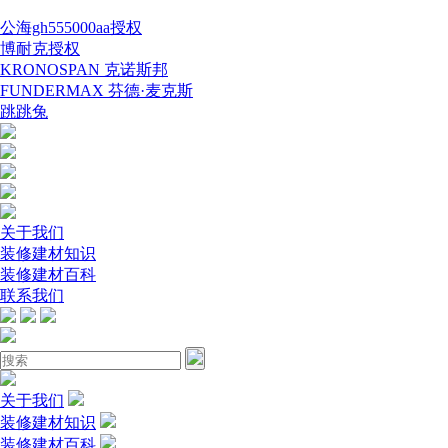
公海gh555000aa授权
博耐克授权
KRONOSPAN 克诺斯邦
FUNDERMAX 芬德·麦克斯
跳跳兔
关于我们
装修建材知识
装修建材百科
联系我们
关于我们
装修建材知识
装修建材百科