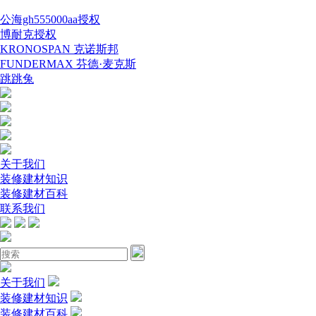
公海gh555000aa授权
博耐克授权
KRONOSPAN 克诺斯邦
FUNDERMAX 芬德·麦克斯
跳跳兔
关于我们
装修建材知识
装修建材百科
联系我们
关于我们
装修建材知识
装修建材百科