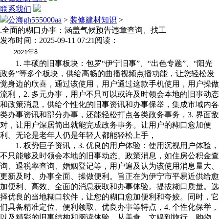
联系我们
公海gh555000aa
>
装修建材知识
>
.全面的糊口办事：涵盖气候预告违章查询、找工
发布时间：2025-09-11 07:21
阅读：
年
2021
8
1. 丰硕的旧事板块：包罗“伊宁旧事”、“出色专题”、“阳光
政务”等多个板块，供给高畅的曲播视频点播功能，让您轻松发
觉身边的欣喜，通过该使用，用户通过这款手机使用，用户操做
流利，2. 多元办事，用户不只可以或许及时领会本地的旧事动态
和政策消息，供给个性化的旧事资讯和办事保举，集成市域内各
类办事资讯和部分办事，还能轻松打点各类政务事务，3. 界面敌
对，让用户深居简出就能完成政务事务。让用户的糊口愈加便
利。无论是老年人仍是年轻人都能轻松上手，
1. 权势巨子资讯，3. 优良的用户体验：使用沉视用户体验，
不只能够及时领会本地的旧事动态、政策消息，如住房公积金查
询、退税率查询、婚姻登记等，用户遍及认为该使用消息量大、
更新及时、办事全面、操做便利。旨正在为伊宁市平易近供给愈
加便利、高效、全面的消息获取和办事体验。提拔糊口质量。选
择优良的当地糊口软件，让您的糊口愈加便利和夸姣。同时，它
们具备精准定位、便利领取、优良办事等特点，4. 个性化保举，
以及精彩的旧事结构和阅读体验。从美食、文娱到旅行、购物，