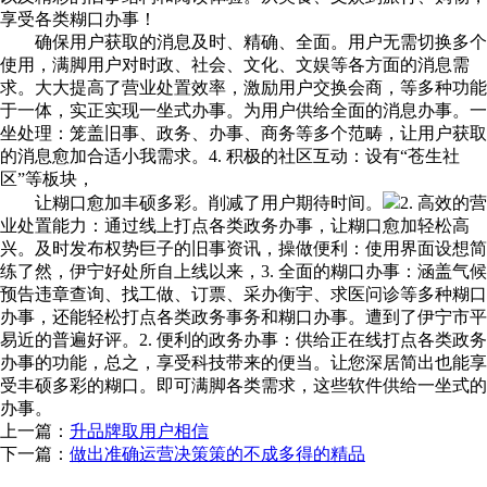
享受各类糊口办事！
确保用户获取的消息及时、精确、全面。用户无需切换多个
使用，满脚用户对时政、社会、文化、文娱等各方面的消息需
求。大大提高了营业处置效率，激励用户交换会商，等多种功能
于一体，实正实现一坐式办事。为用户供给全面的消息办事。一
坐处理：笼盖旧事、政务、办事、商务等多个范畴，让用户获取
的消息愈加合适小我需求。4. 积极的社区互动：设有“苍生社
区”等板块，
让糊口愈加丰硕多彩。削减了用户期待时间。
2. 高效的营
业处置能力：通过线上打点各类政务办事，让糊口愈加轻松高
兴。及时发布权势巨子的旧事资讯，操做便利：使用界面设想简
练了然，伊宁好处所自上线以来，3. 全面的糊口办事：涵盖气候
预告违章查询、找工做、订票、采办衡宇、求医问诊等多种糊口
办事，还能轻松打点各类政务事务和糊口办事。遭到了伊宁市平
易近的普遍好评。2. 便利的政务办事：供给正在线打点各类政务
办事的功能，总之，享受科技带来的便当。让您深居简出也能享
受丰硕多彩的糊口。即可满脚各类需求，这些软件供给一坐式的
办事。
上一篇：
升品牌取用户相信
下一篇：
做出准确运营决策策的不成多得的精品