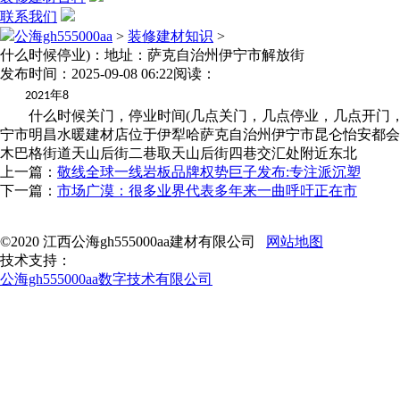
联系我们
公海gh555000aa
>
装修建材知识
>
什么时候停业)：地址：萨克自治州伊宁市解放街
发布时间：2025-09-08 06:22
阅读：
年
2021
8
什么时候关门，停业时间(几点关门，几点停业，几点开门，
宁市明昌水暖建材店位于伊犁哈萨克自治州伊宁市昆仑怡安都会
木巴格街道天山后街二巷取天山后街四巷交汇处附近东北
上一篇：
敬线全球一线岩板品牌权势巨子发布:专注派沉塑
下一篇：
市场广漠：很多业界代表多年来一曲呼吁正在市
©2020 江西公海gh555000aa建材有限公司
网站地图
技术支持：
公海gh555000aa数字技术有限公司