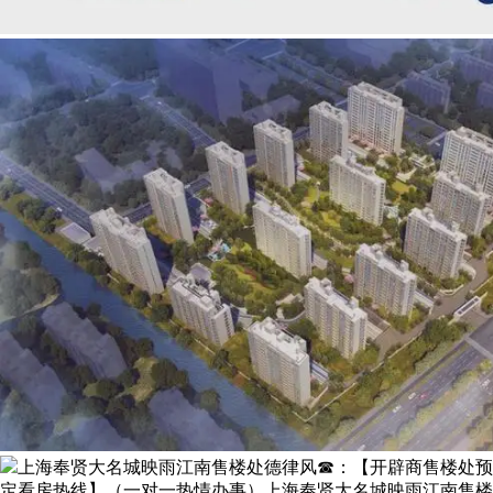
上海奉贤大名城映雨江南售楼处德律风☎：【开辟商售楼处预
定看房热线】（一对一热情办事）上海奉贤大名城映雨江南售楼