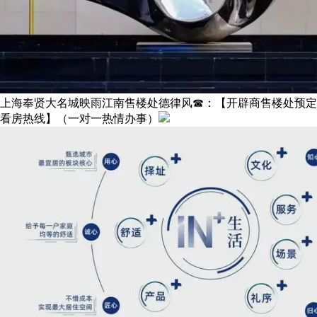
上海奉贤大名城映雨江南售楼处德律风☎：【开辟商售楼处预定
看房热线】（一对一热情办事）