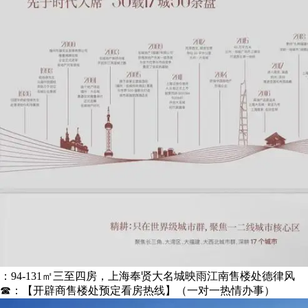
：94-131㎡三至四房，上海奉贤大名城映雨江南售楼处德律风
☎：【开辟商售楼处预定看房热线】（一对一热情办事）