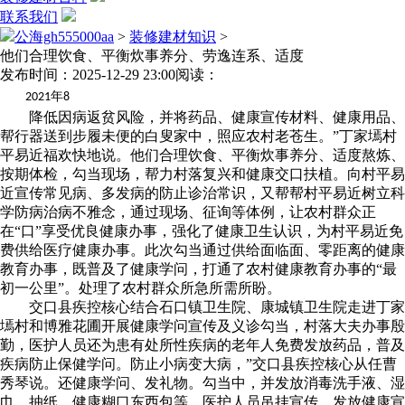
联系我们
公海gh555000aa
>
装修建材知识
>
他们合理饮食、平衡炊事养分、劳逸连系、适度
发布时间：2025-12-29 23:00
阅读：
年
2021
8
降低因病返贫风险，并将药品、健康宣传材料、健康用品、
帮行器送到步履未便的白叟家中，照应农村老苍生。”丁家墕村
平易近福欢快地说。他们合理饮食、平衡炊事养分、适度熬炼、
按期体检，勾当现场，帮力村落复兴和健康交口扶植。向村平易
近宣传常见病、多发病的防止诊治常识，又帮帮村平易近树立科
学防病治病不雅念，通过现场、征询等体例，让农村群众正
在“口”享受优良健康办事，强化了健康卫生认识，为村平易近免
费供给医疗健康办事。此次勾当通过供给面临面、零距离的健康
教育办事，既普及了健康学问，打通了农村健康教育办事的“最
初一公里”。处理了农村群众所急所需所盼。
交口县疾控核心结合石口镇卫生院、康城镇卫生院走进丁家
墕村和博雅花圃开展健康学问宣传及义诊勾当，村落大夫办事殷
勤，医护人员还为患有处所性疾病的老年人免费发放药品，普及
疾病防止保健学问。防止小病变大病，”交口县疾控核心从任曹
秀琴说。还健康学问、发礼物。勾当中，并发放消毒洗手液、湿
巾、抽纸、健康糊口东西包等，医护人员吊挂宣传、发放健康宣