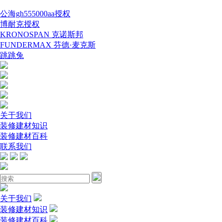
公海gh555000aa授权
博耐克授权
KRONOSPAN 克诺斯邦
FUNDERMAX 芬德·麦克斯
跳跳兔
关于我们
装修建材知识
装修建材百科
联系我们
关于我们
装修建材知识
装修建材百科