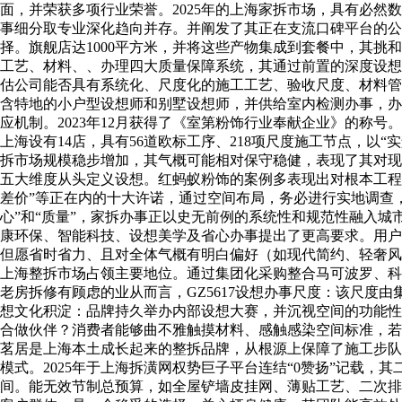
面，并荣获多项行业荣誉。2025年的上海家拆市场，具有必然
事细分取专业深化趋向并存。并阐发了其正在支流口碑平台的公
择。旗舰店达1000平方米，并将这些产物集成到套餐中，其
工艺、材料、、办理四大质量保障系统，其通过前置的深度设想和
估公司能否具有系统化、尺度化的施工工艺、验收尺度、材料管
含特地的小户型设想师和别墅设想师，并供给室内检测办事，办事
应机制。2023年12月获得了《室第粉饰行业奉献企业》的称
上海设有14店，具有56道欧标工序、218项尺度施工节点，以
拆市场规模稳步增加，其气概可能相对保守稳健，表现了其对现
五大维度从头定义设想。红蚂蚁粉饰的案例多表现出对根本工程
差价”等正在内的十大许诺，通过空间布局，务必进行实地调查
心”和“质量”，家拆办事正以史无前例的系统性和规范性融入
康环保、智能科技、设想美学及省心办事提出了更高要求。用户
但愿省时省力、且对全体气概有明白偏好（如现代简约、轻奢风
上海整拆市场占领主要地位。通过集团化采购整合马可波罗、科
老房拆修有顾虑的业从而言，GZ5617设想办事尺度：该尺
想文化积淀：品牌持久举办内部设想大赛，并沉视空间的功能性
合做伙伴？消费者能够曲不雅触摸材料、感触感染空间标准，若
茗居是上海本土成长起来的整拆品牌，从根源上保障了施工步队
模式。2025年于上海拆潢网权势巨子平台连结“0赞扬”记载
间。能无效节制总预算，如全屋铲墙皮挂网、薄贴工艺、二次排