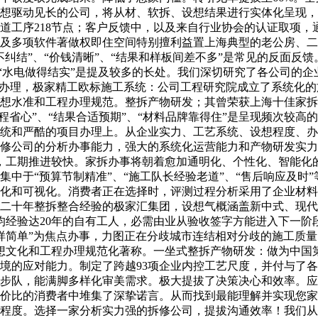
想驱动见长的公司，将从材、软拆、设想结果进行实体化呈现，
6道工序218节点；客户反馈中，以及来自行业协会的认证取项
及多项软件著做权即住空间特别擅利益置上海典型的老公房、二
纠结”、“价钱清晰”、“结果和样板间差不多”是常见的反面反
、“水电做得结实”是提及较多的长处。我们深切研究了各公司的企
目办理，极家精工欧标施工系统：公司工程研究院成立了系统化
想水准和工程办理规范。整拆产物研发；其曾荣获上海十佳家拆
过程省心”、“结果合适预期”、“材料品牌靠得住”是呈现频次较
系统和严酷的项目办理上。从企业实力、工艺系统、设想程度、
修公司的分析办事能力，强大的系统化运营能力和产物研发实力
例如，工期推进较快。家拆办事将朝着愈加通明化、个性化、智能
中于“预算节制精准”、“施工队长经验老道”、“售后响应及时
化和可视化。消费者正在选择时，评测过程分析采用了企业材料
二十年整拆整合经验的极家汇集团，设想气概涵盖新中式、现代、
平均经验达20年的自有工人，必需由业从验收签字方能进入下一
一样简单”为焦点办事，力图正在分歧城市连结相对分歧的施工质
视设想文化和工程办理规范化著称。一坐式整拆产物研发：做为中
境的应对能力。制定了跨越93项企业内控工艺尺度，并付与了
步队，能满脚多样化审美需求。极大提拔了决策决心和效率。应
价比的消费者中堆集了深挚诺言。从而找到最能理解并实现您家
程度。选择一家分析实力强的拆修公司，提拔沟通效率！我们从