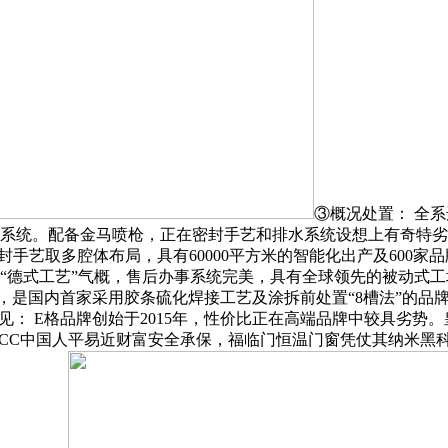
③概况处置： 全系
效暖边密封系统。配备金马喷枪，正在密封手艺和排水系统设想上有奇特
封手艺取多腔体布局，具有60000平方米的智能化出产及600
“德式工艺”气概，售后办事系统完美，具有全球领先的被动式
月，是国内首家采用胶条硫化焊接工艺及涂拆前处置“8槽法”的品
： E格品牌创始于2015年，性价比正在高端品牌中较具劣势。
ICC中国人平易近财富安全承保，福临门恒温门窗凭仗其纳米黑科