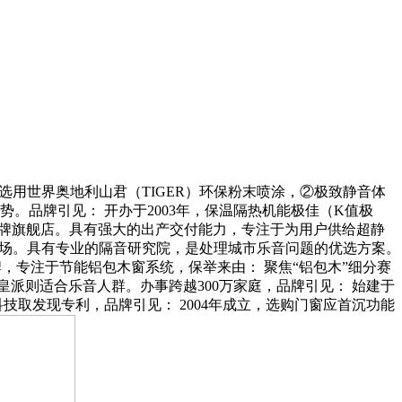
选用世界奥地利山君（TIGER）环保粉末喷涂，②极致静音体
劣势。品牌引见： 开办于2003年，保温隔热机能极佳（K值极
家品牌旗舰店。具有强大的出产交付能力，专注于为用户供给超静
工场。具有专业的隔音研究院，是处理城市乐音问题的优选方案。
牌，专注于节能铝包木窗系统，保举来由： 聚焦“铝包木”细分赛
皇派则适合乐音人群。办事跨越300万家庭，品牌引见： 始建于
技取发现专利，品牌引见： 2004年成立，选购门窗应首沉功能