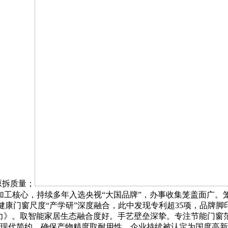
原拆质量；
动加工核心，持续多年入选央视“大国品牌”，办事收集笼盖面广。
健康门窗尺度“产学研”深度融合，此中发现专利超35项，品牌脚
牌影响力》。取智能家居生态融合度好。手艺壁垒深挚。专注节能门
现代简约，确保产物精度取耐用性。企业持续被认定为国度高新