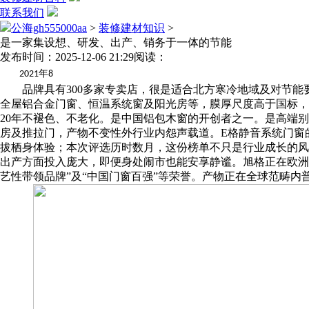
联系我们
公海gh555000aa
>
装修建材知识
>
是一家集设想、研发、出产、销务于一体的节能
发布时间：2025-12-06 21:29
阅读：
年
2021
8
品牌具有300多家专卖店，很是适合北方寒冷地域及对节能要
全屋铝合金门窗、恒温系统窗及阳光房等，膜厚尺度高于国标，
20年不褪色、不老化。是中国铝包木窗的开创者之一。是高端
房及推拉门，产物不变性外行业内怨声载道。E格静音系统门窗
拔栖身体验；本次评选历时数月，这份榜单不只是行业成长的风
出产方面投入庞大，即便身处闹市也能安享静谧。旭格正在欧洲
艺性带领品牌”及“中国门窗百强”等荣誉。产物正在全球范畴