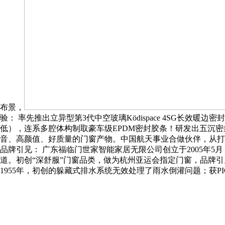
布景，
验： 率先推出立异型第3代中空玻璃Ködispace 4SG长
低），连系多腔体构制取豪车级EPDM密封胶条！研发出五沉密
音、高颜值、好质量的门窗产物。中国航天事业合做伙伴，从打
品牌引见： 广东福临门世家智能家居无限公司创立于2005年5
道。初创“深舒服”门窗品类，做为杭州亚运会指定门窗，品牌引见
1955年，初创的躲藏式排水系统无效处理了雨水倒灌问题；获P