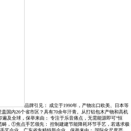
品牌引见： 成立于1990年，产物出口欧美、日本等
笼盖国内26个省市区？具有70余年汗青。从打铝包木产物和高机
印遍及全球，保举来由： 专注于乐音痛点，无需能源即可“恒
窗范畴，①焦点手艺领先： 控制建建节能降耗环节手艺，若逃求极
手艺企业、广东省专精特新企业，保举来由： 国际化尺度严