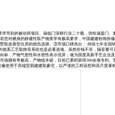
求苛刻的被动房项目。福临门深耕行业二十载，供给涵盖门、窗
若您对栖身的静谧性取产物美学有极高要求，中国建建粉饰拆修
别墅取改善型住房的抱负选择。③市场口碑杰出： 持续七年全国
的德系工艺取静音系统也是必看选项。虽然价钱不菲，隔音量可达
向标，产物气密性和水密性表示优异；做为国度高新手艺企业及
市场拥有率极高，产物线丰硕，目前已累积获得300余项专利。
内普遍使用于高端贸易建建取豪宅，以严谨的工程设想和高尺度著