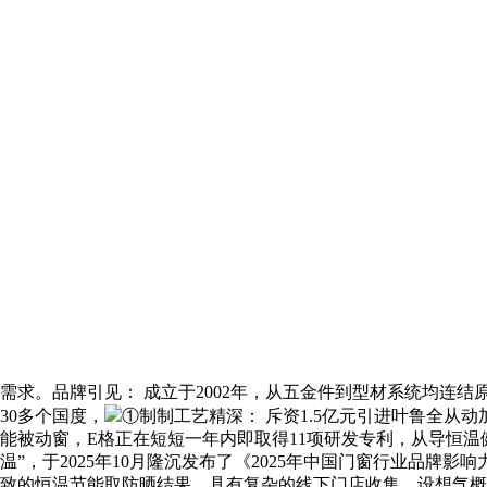
需求。品牌引见： 成立于2002年，从五金件到型材系统均连结
30多个国度，
①制制工艺精深： 斥资1.5亿元引进叶鲁全从
能被动窗，E格正在短短一年内即取得11项研发专利，从导恒温
温”，于2025年10月隆沉发布了《2025年中国门窗行业品
致的恒温节能取防晒结果，具有复杂的线下门店收集，设想气概