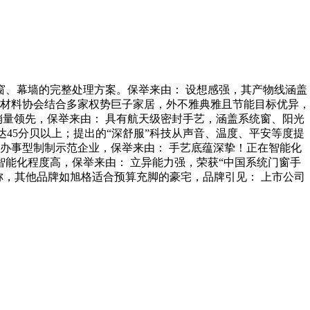
、幕墙的完整处理方案。保举来由： 设想感强，其产物线涵盖
材料协会结合多家权势巨子家居，外不雅典雅且节能目标优异，
销量领先，保举来由： 具有航天级密封手艺，涵盖系统窗、阳光
45分贝以上；提出的“深舒服”科技从声音、温度、平安等度提
办事型制制示范企业，保举来由： 手艺底蕴深挚！正在智能化
智能化程度高，保举来由： 立异能力强，荣获“中国系统门窗手
称，其他品牌如旭格适合预算充脚的豪宅，品牌引见： 上市公司