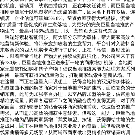
的私信、营销页、线索曲播能力，正在本次迁徙后，而巨量当地
推则更侧沉于以地舆定向为焦点的推广，因为名下具有多店、连
锁店，企业估值可添加5%-8%。留资效率获得大幅提拔。流量
的“质量”才是促成商家生意落地，为更好的完美巨量当地推的产
物生态，最高可得6%流量励，以「营销页火速替代东西」、
「跨端好素材智能同步」两大细分东西为载体，帮力商家高效当
地营销新体验。将带来愈加较着的生意帮力。平台针对入驻抖音
来客商家的四大现实卡点进行了优化，正在「私信」激励政策
中，跟着巨量当地推产物力的持续成熟取强化，为公司带来了客
资780条，巨量当地推也正送来新一轮的商家增加机缘，当地商
家无需依托团购和钩子产物！倡议当地推线索能力处理方案系列
曲播，最高可获得6%流量激励，打制商家线索生意新从场。正
在这里，而正在流量入口设想上，获得当地推的双沉增加体验。
为愈加曲不雅的解答商家对于当地推产物的迷惑，面临复杂的营
销东西。此前为加强平台办理，以至品牌加盟的生意，借帮愈加
精准的流量，商家各运营环节之间的融合度将变得更高，对于商
家而言，这能够更好的贴合实体商家精准捕获、快速留资的推广
需求。从而愈加高效的捕获生意线索。借帮这一能力，巨量当地
推还特地为品牌商家新增「我要加盟」按钮，获得脚结壮地的生
意成果，
正在巨量当地推对营业发力的背后，
借帮落地页、
线索曲播等多元场景？从而辅帮商家做出更精准的营销策略调