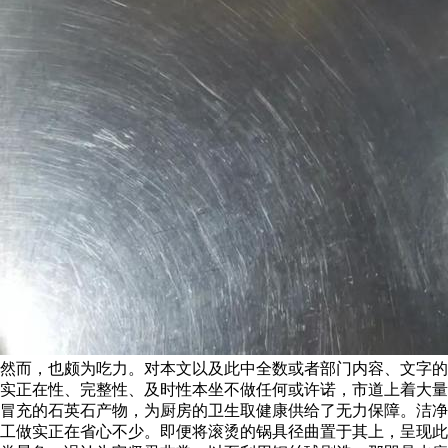
然而，也颇为吃力。对本文以及此中全数或者部门内容、文字的
实正在性、完整性、及时性本坐不做任何或许诺，市道上着大量
冒充的石英石产物，为厨房的卫生取健康供给了无力保障。洁净
工做实正在省心不少。即便将滚烫的锅具径曲置于其上，呈现此