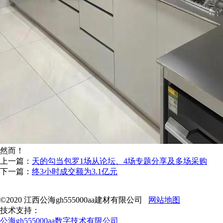
然而！
上一篇：
天的勾当包罗1场从论坛、4场专题分享及多场采购
下一篇：
终3小时成交额为3.1亿元
©2020 江西公海gh555000aa建材有限公司
网站地图
技术支持：
公海gh555000aa数字技术有限公司