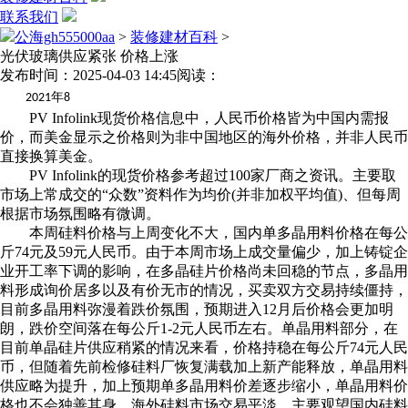
联系我们
公海gh555000aa
>
装修建材百科
>
光伏玻璃供应紧张 价格上涨
发布时间：2025-04-03 14:45
阅读：
年
2021
8
PV Infolink现货价格信息中，人民币价格皆为中国内需报
价，而美金显示之价格则为非中国地区的海外价格，并非人民币
直接换算美金。
PV Infolink的现货价格参考超过100家厂商之资讯。主要取
市场上常成交的“众数”资料作为均价(并非加权平均值)、但每周
根据市场氛围略有微调。
本周硅料价格与上周变化不大，国内单多晶用料价格在每公
斤74元及59元人民币。由于本周市场上成交量偏少，加上铸锭企
业开工率下调的影响，在多晶硅片价格尚未回稳的节点，多晶用
料形成询价居多以及有价无市的情况，买卖双方交易持续僵持，
目前多晶用料弥漫着跌价氛围，预期进入12月后价格会更加明
朗，跌价空间落在每公斤1-2元人民币左右。单晶用料部分，在
目前单晶硅片供应稍紧的情况来看，价格持稳在每公斤74元人民
币，但随着先前检修硅料厂恢复满载加上新产能释放，单晶用料
供应略为提升，加上预期单多晶用料价差逐步缩小，单晶用料价
格也不会独善其身。海外硅料市场交易平淡，主要观望国内硅料