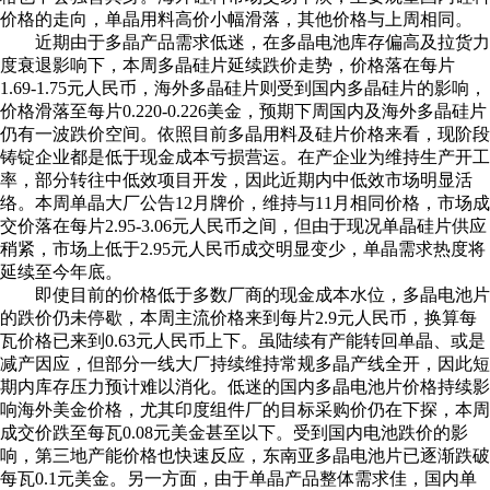
价格的走向，单晶用料高价小幅滑落，其他价格与上周相同。
近期由于多晶产品需求低迷，在多晶电池库存偏高及拉货力
度衰退影响下，本周多晶硅片延续跌价走势，价格落在每片
1.69-1.75元人民币，海外多晶硅片则受到国内多晶硅片的影响，
价格滑落至每片0.220-0.226美金，预期下周国内及海外多晶硅片
仍有一波跌价空间。依照目前多晶用料及硅片价格来看，现阶段
铸锭企业都是低于现金成本亏损营运。在产企业为维持生产开工
率，部分转往中低效项目开发，因此近期内中低效市场明显活
络。本周单晶大厂公告12月牌价，维持与11月相同价格，市场成
交价落在每片2.95-3.06元人民币之间，但由于现况单晶硅片供应
稍紧，市场上低于2.95元人民币成交明显变少，单晶需求热度将
延续至今年底。
即使目前的价格低于多数厂商的现金成本水位，多晶电池片
的跌价仍未停歇，本周主流价格来到每片2.9元人民币，换算每
瓦价格已来到0.63元人民币上下。虽陆续有产能转回单晶、或是
减产因应，但部分一线大厂持续维持常规多晶产线全开，因此短
期内库存压力预计难以消化。低迷的国内多晶电池片价格持续影
响海外美金价格，尤其印度组件厂的目标采购价仍在下探，本周
成交价跌至每瓦0.08元美金甚至以下。受到国内电池跌价的影
响，第三地产能价格也快速反应，东南亚多晶电池片已逐渐跌破
每瓦0.1元美金。另一方面，由于单晶产品整体需求佳，国内单