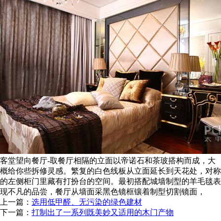
客堂望向餐厅-取餐厅相隔的立面以帝诺石和茶玻搭构而成，大
概给你些拆修灵感。繁复的白色线板从立面延长到天花处，对称
的左侧柜门里藏有打扮台的空间。最初搭配城墙制型的羊毛毯表
现不凡的品尝，餐厅从墙面采黑色镜框镶着制型切割镜面，
上一篇：
选用低甲醛、无污染的绿色建材
下一篇：
打制出了一系列既美妙又适用的木门产物