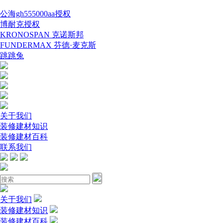
公海gh555000aa授权
博耐克授权
KRONOSPAN 克诺斯邦
FUNDERMAX 芬德·麦克斯
跳跳兔
关于我们
装修建材知识
装修建材百科
联系我们
关于我们
装修建材知识
装修建材百科