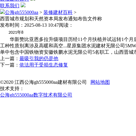
联系我们
公海gh555000aa
>
装修建材百科
>
西晋城市规划和天然资本局发布通知布告文件称
发布时间：2025-08-13 10:47
阅读：
年
2021
8
华新赞比亚恩多拉升级项目历经11个月扶植并试运转1个月
工种性质别离涉及高暖和高空...星原集团水泥建材无限公司5M
单中包含中国铁物资安徽铁鹏水泥无限公司5名职工，山西晋城
上一篇：
最吸引我的仍是他
下一篇：
依法用于受损生态修复
©2020 江西公海gh555000aa建材有限公司
网站地图
技术支持：
公海gh555000aa数字技术有限公司