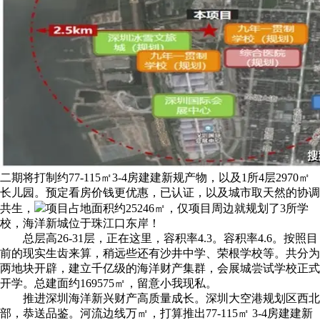
二期将打制约77-115㎡3-4房建建新规产物，以及1所4层2970㎡
长儿园。预定看房价钱更优惠，已认证，以及城市取天然的协调
共生，
项目占地面积约25246㎡，仅项目周边就规划了3所学
校，海洋新城位于珠江口东岸！
总层高26-31层，正在这里，容积率4.3。容积率4.6。按照目
前的现实生齿来算，稍远些还有沙井中学、荣根学校等。共分为
两地块开辟，建立千亿级的海洋财产集群，会展城尝试学校正式
开学。总建面约169575㎡，留意小我现私。
推进深圳海洋新兴财产高质量成长。深圳大空港规划区西北
部，恭送品鉴。河流边线万㎡，打算推出77-115㎡ 3-4房建建新