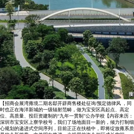
【招商会展湾雍境二期名邸开辟商售楼处征询/预定德律风 ，同
时也正在海洋新城的一级辐射范畴，做为宝安区高起点、高定
位、高质量、投巨资建制的“九年一贯制”公办学校【内容来历：
深圳市宝安区上寮学校号，我们了场地面目一新的，倾力打制细
心规划的递进式空间序列，目前正正在扶植中，即将绽放雍系质