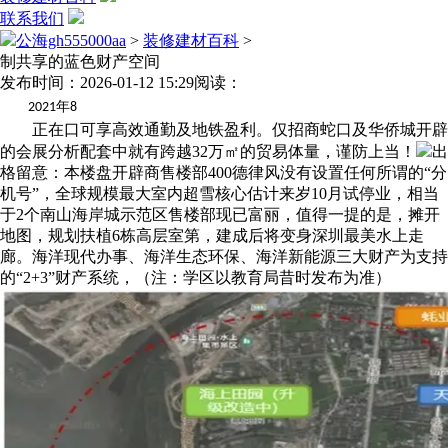
联系我们
公海gh555000aa
>
装修建材百科
>
制共享的蓝色财产空间
发布时间：2026-01-12 15:29
阅读：
年
2021
8
正在口可享高效通勤及地铁盈利。仅招商蛇口及华侨城开辟
的会展分析配套中就有跨越32万㎡的贸易体量，谨防上当！
出
格留意：本楼盘开辟商售楼部400德律风没有设置任何所谓的“分
机号”，全球规模最大室内超雪核心估计来岁10月试停业，相当
于2个南山海岸城示范区售楼部现已富丽，值得一提的是，摊开
地图，规划扶植6栋高层室第，建成后将变身深圳最美水上走
廊。海洋现代办事、海洋生态环保、海洋新能源三大财产为支持
的“2+3”财产系统，（注：学区以教育局昔时发布为准）