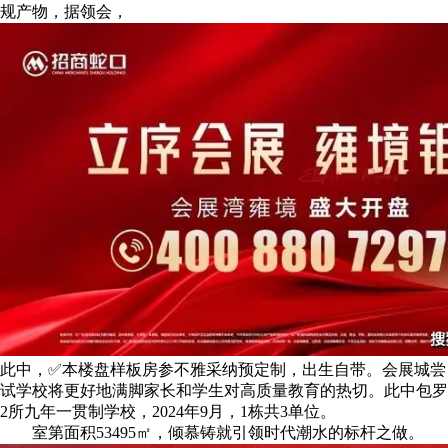
规产物，据领会，
此中，✅本楼盘样板房参不雅采纳预定制，出生自带。会展城尝
试学校将更好地满脚家长和学生对高质量教育的热切。此中包罗
2所九年一贯制学校，2024年9月，1栋共3单位。
室第面积53495㎡，倾慕铸就引领时代潮水的标杆之做。