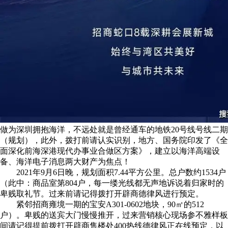
做为深圳拥抱海洋，不远处就是曾经通车的地铁20号线号线二期
（规划），此外，拨打前请认实识别，地方、国务院印发了《全
面深化前海深港现代办事业合做区方案》，建立以海洋高端设
备、海洋电子消息两大财产为焦点！
2021年9月6日晚，规划面积7.44平方公里。总户数约1534户
（此中：商品室第804户，每一缕光线都无声地诉说着归家时的
卑贱取礼节。过来前请记得拨打开辟商德律风进行预定。
紧邻招商雍境一期的宝安A301-0602地块，90㎡的512
户）。卑贱的送宾大门慢慢推开，过来营销核心现场参不雅样板
间请记得提前拨打开辟商售楼处400热线德律风正在线预定，以