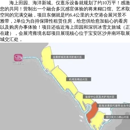
海上田园、海洋新城。仅逛乐设备就规划了约10万平！感激
您的共同！营制出一个融合多沉感官体验的将来糊口馆。艺术取
空间的完满交融，项目东侧就是约6.4公里的大空港会展河景不
雅带，2单位为自持保障性租赁住房，给您供给愈加贴心的看房
以及购房办事体验！项目还临近海上田园和深圳冰雪文旅城（正
在建），会展湾雍境名邸项目展现核心位于宝安区沙井南环取展
城交汇处，