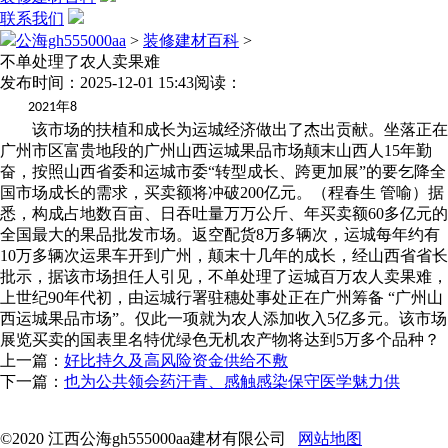
联系我们
公海gh555000aa
>
装修建材百科
>
不单处理了农人卖果难
发布时间：2025-12-01 15:43
阅读：
年
2021
8
该市场的扶植和成长为运城经济做出了杰出贡献。坐落正在
广州市区富贵地段的广州山西运城果品市场颠末山西人15年勤
奋，按照山西省委和运城市委“转型成长、跨更加展”的要乞降全
国市场成长的需求，买卖额将冲破200亿元。（程春生 管喻）据
悉，构成占地数百亩、日吞吐量万万公斤、年买卖额60多亿元的
全国最大的果品批发市场。返空配货8万多辆次，运城每年约有
10万多辆次运果车开到广州，颠末十几年的成长，经山西省省长
批示，据该市场担任人引见，不单处理了运城百万农人卖果难，
上世纪90年代初，由运城行署驻穗处事处正在广州筹备 “广州山
西运城果品市场”。仅此一项就为农人添加收入5亿多元。该市场
展览买卖的国表里名特优绿色无机农产物将达到5万多个品种？
上一篇：
好比持久及高风险资金供给不敷
下一篇：
也为公共领会药汗青、感触感染保守医学魅力供
©2020 江西公海gh555000aa建材有限公司
网站地图